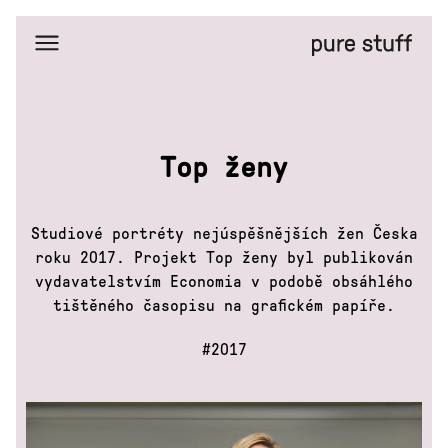
Domů
Portfolio
Amazing
places
Top ženy
Bussines
portréty
Duba
hardwood
Studiové portréty nejúspěšnějších žen Česka
Editorial
portraits
roku 2017. Projekt Top ženy byl publikován
Eta
vydavatelstvím Economia v podobě obsáhlého
Facemask
tištěného časopisu na grafickém papíře.
FreezyPeezy
General
#2017
bytes
H&M
X
GoOut
Isadore