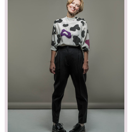
Mattoni
Health+
Leros
nextbike
Race
across
America
Repete
cycles:
Decode
Repete:
Inside
the
foundry
Repete
cycles:
Magazine
Top
ženy
Volkswagen
DOKU
O
nás
Kontakty