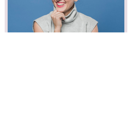
/
CZ
EN