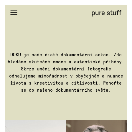
Hlavní
stránka
Portfolio
DOKU
Amnesty
International
DOKU je naše čistě dokumentární sekce. Zde
Důl
Turow
hledáme skutečné emoce a autentické příběhy.
Skrze umění dokumentární fotografie
Hory
doly
odhalujeme mimořádnost v obyčejném a nuance
Race
across
života s kreativitou a citlivostí. Ponořte
America
se do našeho dokumentárního světa.
Repete:
Uvnitř
slévárny
Silvia
Billeter:
Poesie
tisku
Temný
důl